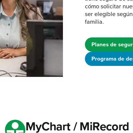
cómo solicitar nu
ser elegible según
familia.
Planes de segu
Programa de de
MyChart / MiRecord