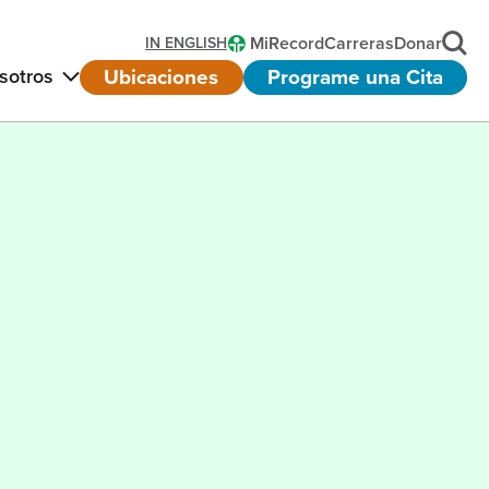
MiRecord
Carreras
Donar
IN ENGLISH
Ubicaciones
Programe una Cita
sotros